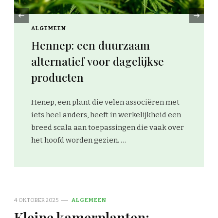
‹
ALGEMEEN
De nieuwste hotspots en
evenementen in jouw stad
ontdekken
De stad bruist van de nieuwe hotspots. Deze
maand hebben we een aantal nieuwe
winkels en eetgelegenheden die hun deuren
hebben geopend. Van trendy boetieks …
4 OKTOBER 2025
ALGEMEEN
Kleine kamerplanten: