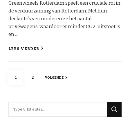
Greenwheels Rotterdam speelt een cruciale rol in
de verduurzaming van Rotterdam. Met hun
deelauto’s verminderen ze het aantal
privéwagens, waardoor er minder CO2-uitstoot is
en …
LEES VERDER
Berichten
PAGINA
PAGINA
1
2
VOLGENDE
paginering
Op
zoek
naar